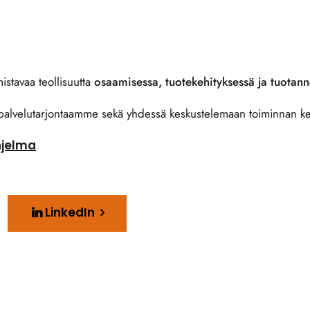
stavaa teollisuutta
osaamisessa, tuotekehityksessä ja tuotann
palvelutarjontaamme sekä yhdessä keskustelemaan toiminnan ke
hjelma
LinkedIn