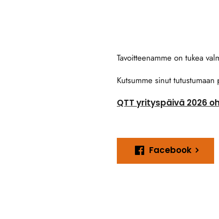
Tavoitteenamme on tukea valmi
Kutsumme sinut tutustumaan 
QTT yrityspäivä 2026 o
Facebook