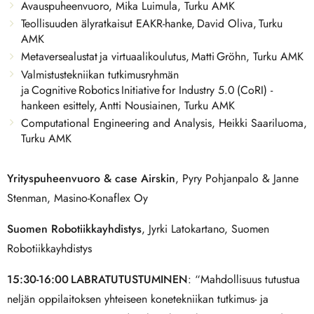
Avauspuheenvuoro, Mika Luimula, Turku AMK
Teollisuuden älyratkaisut EAKR-hanke, David Oliva, Turku
AMK
Metaversealustat ja virtuaalikoulutus, Matti Gröhn, Turku AMK
Valmistustekniikan tutkimusryhmän
ja Cognitive Robotics Initiative for Industry 5.0 (CoRI) -
hankeen esittely, Antti Nousiainen, Turku AMK
Computational Engineering and Analysis, Heikki Saariluoma,
Turku AMK
Yrityspuheenvuoro & case Airskin
, Pyry Pohjanpalo & Janne
Stenman, Masino-Konaflex Oy
Suomen Robotiikkayhdistys
, Jyrki Latokartano, Suomen
Robotiikkayhdistys
15:30-16:00 LABRATUTUSTUMINEN
: “Mahdollisuus tutustua
neljän oppilaitoksen yhteiseen konetekniikan tutkimus- ja